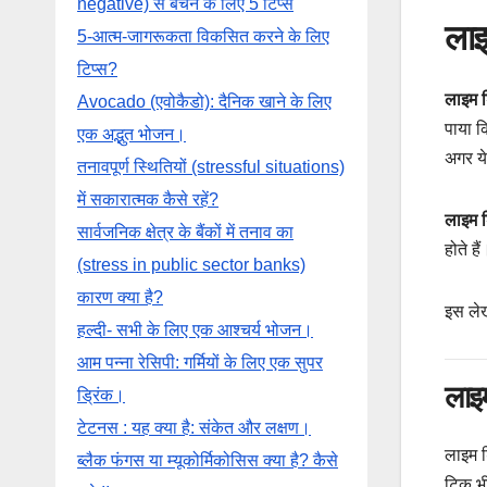
negative) से बचने के लिए 5 टिप्स
लाइ
5-आत्म-जागरूकता विकसित करने के लिए
टिप्स?
लाइम ड
Avocado (एवोकैडो): दैनिक खाने के लिए
पाया क
एक अद्भुत भोजन।
अगर ये
तनावपूर्ण स्थितियों (stressful situations)
में सकारात्मक कैसे रहें?
लाइम ड
सार्वजनिक क्षेत्र के बैंकों में तनाव का
होते ह
(stress in public sector banks)
कारण क्या है?
इस लेख
हल्दी- सभी के लिए एक आश्चर्य भोजन।
आम पन्ना रेसिपी: गर्मियों के लिए एक सुपर
लाइम
ड्रिंक।
टेटनस : यह क्या है: संकेत और लक्षण।
लाइम ड
ब्लैक फंगस या म्यूकोर्मिकोसिस क्या है? कैसे
टिक भी