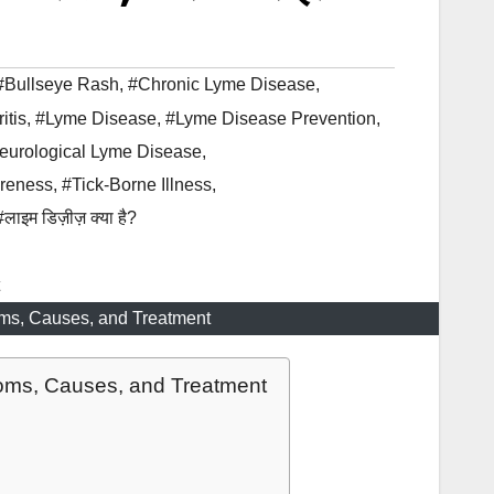
#Bullseye Rash
,
#Chronic Lyme Disease
,
itis
,
#Lyme Disease
,
#Lyme Disease Prevention
,
eurological Lyme Disease
,
areness
,
#Tick-Borne Illness
,
#लाइम डिज़ीज़ क्या है?
ms, Causes, and Treatment
oms, Causes, and Treatment