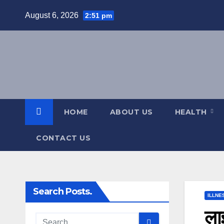
Skip
August 6, 2026
2:51 pm
to
content
HOME
ABOUT US
HEALTH
CONTACT US
Search Posts.
ILLNE
लाइ