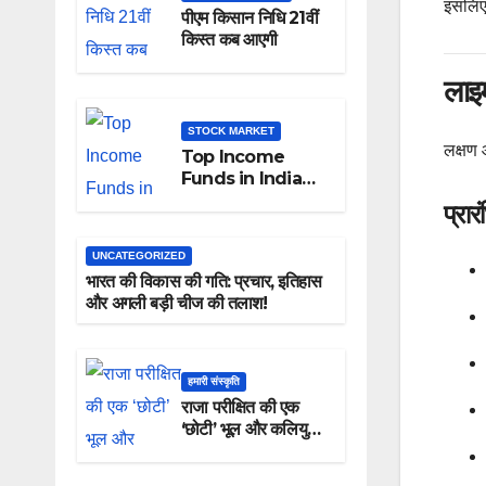
इसलिए 
पीएम किसान निधि 21वीं
किस्त कब आएगी
लाइम
STOCK MARKET
लक्षण आ
Top Income
Funds in India
for Reliable
प्रा
Monthly Returns
UNCATEGORIZED
भारत की विकास की गति: प्रचार, इतिहास
और अगली बड़ी चीज की तलाश!
हमारी संस्कृति
राजा परीक्षित की एक
‘छोटी’ भूल और कलियुग
का धरती पर आगमन: एक
पौराणिक कथा