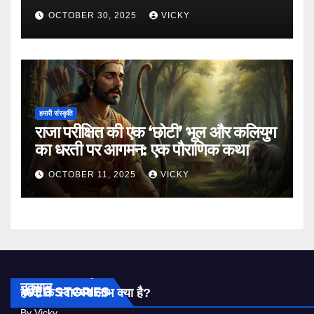
OCTOBER 30, 2025
VICKY
हमारी संस्कृति
राजा परीक्षित की एक ‘छोटी’ भूल और कलियुग
का धरती पर आगमन: एक पौराणिक कथा
OCTOBER 11, 2025
VICKY
एलोवेरा या घृत कुमारी के Facts | एलोवेरा के फायदे और
नुक्सान
WEB STORIES
हल्दी के स्वास्थ्य लाभ क्या है?
By Vicky