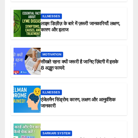
ILLNESSES
लाइम डिज़ीज़ के बारे में ज़रूरी जानकारियाँ: लक्षण,
कारण और इलाज
MOTIVATION
सीखते रहना क्यों जरूरी है जानिए ज़िंदगी में इसके
8 अद्भुत फायदे
ILLNESSES
एंजेलमैन सिंड्रोम: कारण, लक्षण और आनुवंशिक
जानकारी
SARKARI SYSTEM