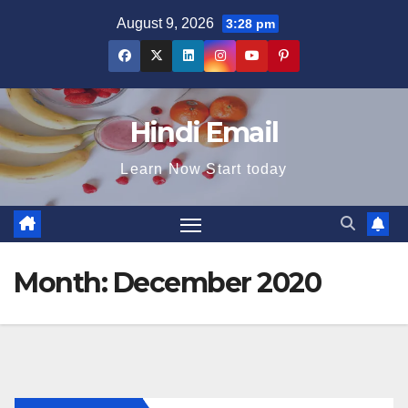
Skip
August 9, 2026
3:28 pm
to
content
Hindi Email
Learn Now Start today
Month:
December 2020