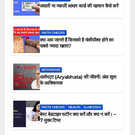
असली या नकली आधार कार्ड की पहचान कैसे करें
FACTS CHECKS
क्या आप जानते हैं किसको है मंकीपॉक्स होने का
सबसे ज्यादा खतरा?
MOTIVATION
आर्यभट्ट (Aryabhata) की जीवनी: अंक शून्य
के आविष्कारक
FACTS CHECKS
HEALTH
ILLNESSES
बेस्ट बेडटाइम रूटीन क्या करें और क्या न करें। –
7 मुख्य टिप्स