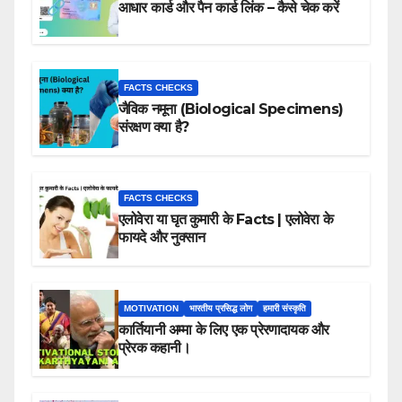
आधार कार्ड और पैन कार्ड लिंक – कैसे चेक करें
FACTS CHECKS
जैविक नमूना (Biological Specimens)
संरक्षण क्या है?
FACTS CHECKS
एलोवेरा या घृत कुमारी के Facts | एलोवेरा के
फायदे और नुक्सान
MOTIVATION
भारतीय प्रसिद्ध लोग
हमारी संस्कृति
कार्तियानी अम्मा के लिए एक प्रेरणादायक और
प्रेरक कहानी।