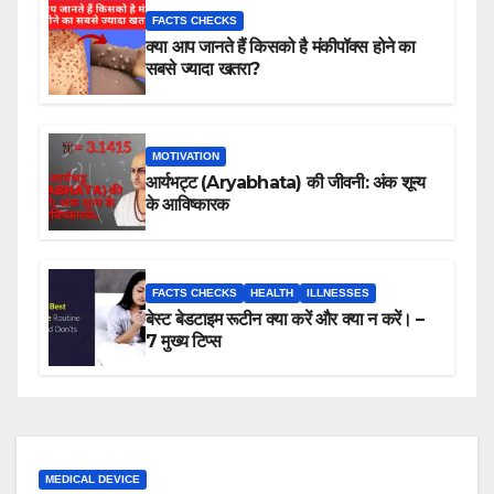
FACTS CHECKS
क्या आप जानते हैं किसको है मंकीपॉक्स होने का
सबसे ज्यादा खतरा?
MOTIVATION
आर्यभट्ट (Aryabhata) की जीवनी: अंक शून्य
के आविष्कारक
FACTS CHECKS
HEALTH
ILLNESSES
बेस्ट बेडटाइम रूटीन क्या करें और क्या न करें। –
7 मुख्य टिप्स
MEDICAL DEVICE