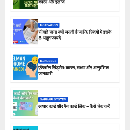
कारण और इलाज
MOTIVATION
सीखते रहना क्यों जरूरी है जानिए ज़िंदगी में इसके
8 अद्भुत फायदे
ILLNESSES
एंजेलमैन सिंड्रोम: कारण, लक्षण और आनुवंशिक
जानकारी
SARKARI SYSTEM
आधार कार्ड और पैन कार्ड लिंक – कैसे चेक करें