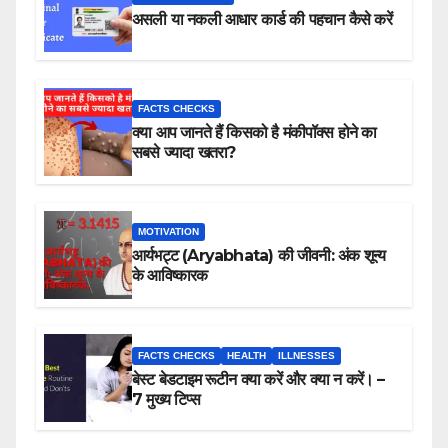
असली या नकली आधार कार्ड की पहचान कैसे करें
FACTS CHECKS
क्या आप जानते हैं किसको है मंकीपॉक्स होने का
सबसे ज्यादा खतरा?
MOTIVATION
आर्यभट्ट (Aryabhata) की जीवनी: अंक शून्य
के आविष्कारक
FACTS CHECKS
HEALTH
ILLNESSES
बेस्ट बेडटाइम रूटीन क्या करें और क्या न करें। –
7 मुख्य टिप्स