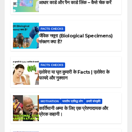
आधार कार्ड और पैन कार्ड लिंक – कैसे चेक करें
FACTS CHECKS
जैविक नमूना (Biological Specimens)
संरक्षण क्या है?
FACTS CHECKS
एलोवेरा या घृत कुमारी के Facts | एलोवेरा के
फायदे और नुक्सान
MOTIVATION
भारतीय प्रसिद्ध लोग
हमारी संस्कृति
कार्तियानी अम्मा के लिए एक प्रेरणादायक और
प्रेरक कहानी।