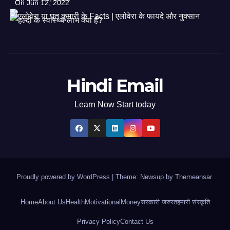
On Jun 12, 2022
Hindi Email
Learn Now Start today
Proudly powered by WordPress
|
Theme: Newsup by
Themeansar
.
Home
About Us
Health
Motivational
Money
सरकारी जरुरत
हमारी संस्कृति
Privacy Policy
Contact Us