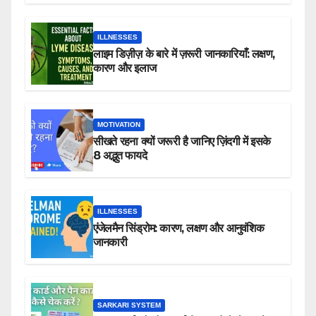
ILLNESSES
लाइम डिज़ीज़ के बारे में ज़रूरी जानकारियाँ: लक्षण,
कारण और इलाज
MOTIVATION
सीखते रहना क्यों जरूरी है जानिए ज़िंदगी में इसके
8 अद्भुत फायदे
ILLNESSES
एंजेलमैन सिंड्रोम: कारण, लक्षण और आनुवंशिक
जानकारी
SARKARI SYSTEM