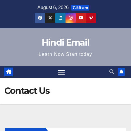
Skip
August 6, 2026
7:55 am
to
content
Hindi Email
Learn Now Start today
Contact Us