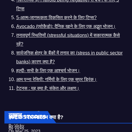
टिप्स
5-आत्म-जागरूकता विकसित करने के लिए टिप्स?
Avocado (एवोकैडो): दैनिक खाने के लिए एक अद्भुत भोजन।
तनावपूर्ण स्थितियों (stressful situations) में सकारात्मक कैसे
रहें?
सार्वजनिक क्षेत्र के बैंकों में तनाव का (stress in public sector
banks) कारण क्या है?
हल्दी- सभी के लिए एक आश्चर्य भोजन।
आम पन्ना रेसिपी: गर्मियों के लिए एक सुपर ड्रिंक।
टेटनस : यह क्या है: संकेत और लक्षण।
एलोवेरा या घृत कुमारी के Facts | एलोवेरा के फायदे और
नुक्सान
WEB STORIES
हल्दी के स्वास्थ्य लाभ क्या है?
By Vicky
By Vicky
On Mar 25, 2023