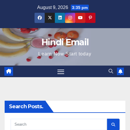
Skip
August 9, 2026
3:35 pm
to
content
Hindi Email
Learn Now Start today
Search Posts.