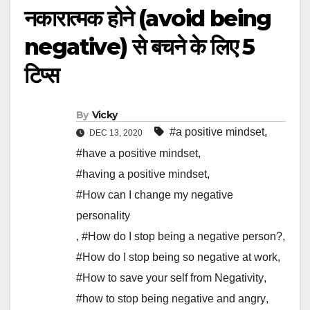
नकारात्मक होने (avoid being
negative) से बचने के लिए 5
टिप्स
By
Vicky
#a positive mindset
,
DEC 13, 2020
#have a positive mindset
,
#having a positive mindset
,
#How can I change my negative
personality
,
#How do I stop being a negative person?
,
#How do I stop being so negative at work
,
#How to save your self from Negativity
,
#how to stop being negative and angry
,