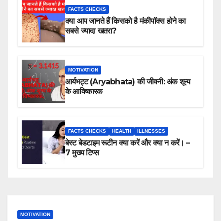
FACTS CHECKS
क्या आप जानते हैं किसको है मंकीपॉक्स होने का
सबसे ज्यादा खतरा?
MOTIVATION
आर्यभट्ट (Aryabhata) की जीवनी: अंक शून्य
के आविष्कारक
FACTS CHECKS
HEALTH
ILLNESSES
बेस्ट बेडटाइम रूटीन क्या करें और क्या न करें। –
7 मुख्य टिप्स
MOTIVATION