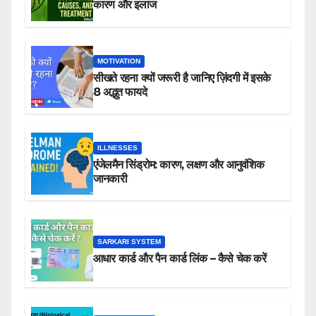
कारण और इलाज
MOTIVATION
सीखते रहना क्यों जरूरी है जानिए ज़िंदगी में इसके
8 अद्भुत फायदे
ILLNESSES
एंजेलमैन सिंड्रोम: कारण, लक्षण और आनुवंशिक
जानकारी
SARKARI SYSTEM
आधार कार्ड और पैन कार्ड लिंक – कैसे चेक करें