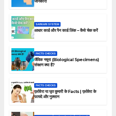
जानकारी
SARKARI SYSTEM
आधार कार्ड और पैन कार्ड लिंक – कैसे चेक करें
FACTS CHECKS
जैविक नमूना (Biological Specimens)
संरक्षण क्या है?
FACTS CHECKS
एलोवेरा या घृत कुमारी के Facts | एलोवेरा के
फायदे और नुक्सान