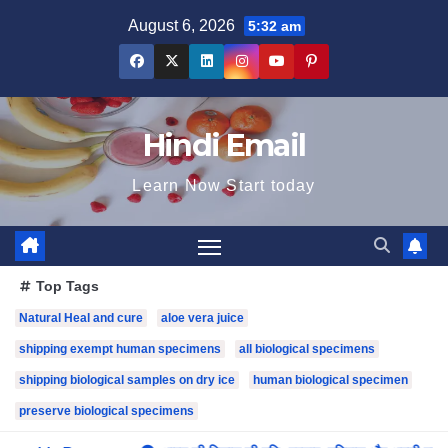
Skip
August 6, 2026
5:32 am
to
content
Hindi Email
Learn Now Start today
Top Tags
Natural Heal and cure
aloe vera juice
shipping exempt human specimens
all biological specimens
shipping biological samples on dry ice
human biological specimen
preserve biological specimens