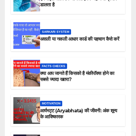
डालता है
SARKARI SYSTEM
असली या नकली आधार कार्ड की पहचान कैसे करें
FACTS CHECKS
क्या आप जानते हैं किसको है मंकीपॉक्स होने का
सबसे ज्यादा खतरा?
MOTIVATION
आर्यभट्ट (Aryabhata) की जीवनी: अंक शून्य
के आविष्कारक