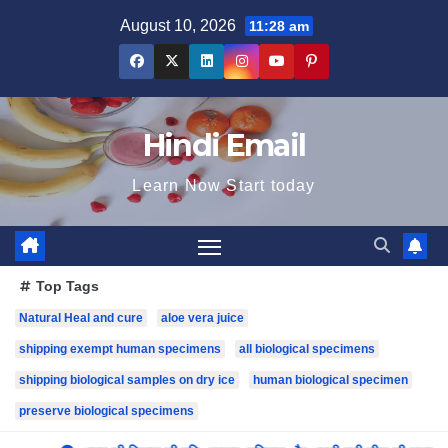
Skip
August 10, 2026
11:28 am
to
content
Hindi Email
Learn Now Start today
Top Tags
Natural Heal and cure
aloe vera juice
shipping exempt human specimens
all biological specimens
shipping biological samples on dry ice
human biological specimen
preserve biological specimens