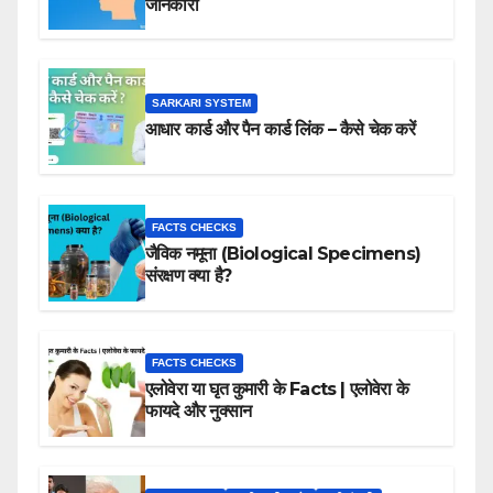
जानकारी
SARKARI SYSTEM
आधार कार्ड और पैन कार्ड लिंक – कैसे चेक करें
FACTS CHECKS
जैविक नमूना (Biological Specimens)
संरक्षण क्या है?
FACTS CHECKS
एलोवेरा या घृत कुमारी के Facts | एलोवेरा के
फायदे और नुक्सान