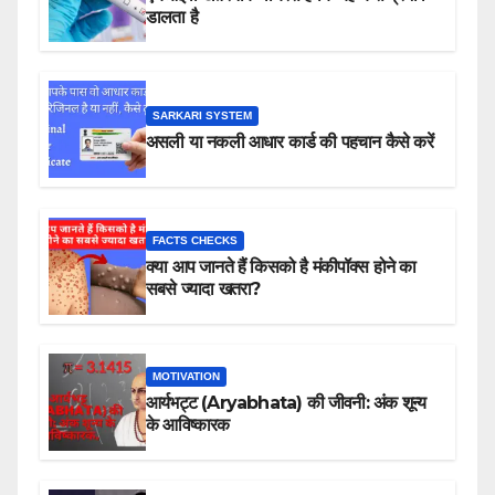
डालता है
SARKARI SYSTEM
असली या नकली आधार कार्ड की पहचान कैसे करें
FACTS CHECKS
क्या आप जानते हैं किसको है मंकीपॉक्स होने का
सबसे ज्यादा खतरा?
MOTIVATION
आर्यभट्ट (Aryabhata) की जीवनी: अंक शून्य
के आविष्कारक