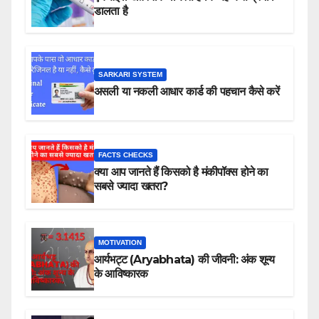
डालता है
SARKARI SYSTEM
असली या नकली आधार कार्ड की पहचान कैसे करें
FACTS CHECKS
क्या आप जानते हैं किसको है मंकीपॉक्स होने का
सबसे ज्यादा खतरा?
MOTIVATION
आर्यभट्ट (Aryabhata) की जीवनी: अंक शून्य
के आविष्कारक