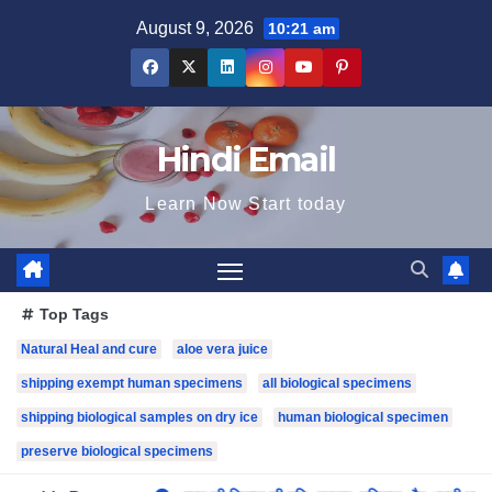
Skip
August 9, 2026
10:21 am
to
content
Hindi Email
Learn Now Start today
Top Tags
Natural Heal and cure
aloe vera juice
shipping exempt human specimens
all biological specimens
shipping biological samples on dry ice
human biological specimen
preserve biological specimens