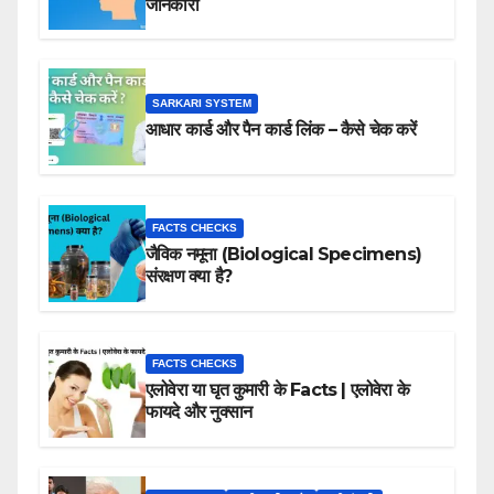
जानकारी
SARKARI SYSTEM
आधार कार्ड और पैन कार्ड लिंक – कैसे चेक करें
FACTS CHECKS
जैविक नमूना (Biological Specimens)
संरक्षण क्या है?
FACTS CHECKS
एलोवेरा या घृत कुमारी के Facts | एलोवेरा के
फायदे और नुक्सान